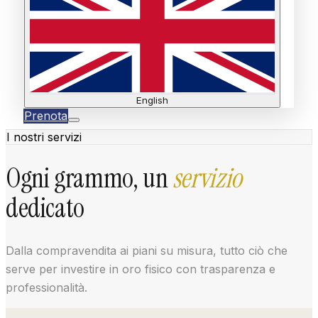
English
Prenota
Home
I nostri servizi
Servizi
Blog
Contatti
Oro
–
Prenota
Ogni grammo, un
servizio
dedicato
Dalla compravendita ai piani su misura, tutto ciò che
serve per investire in oro fisico con trasparenza e
professionalità.