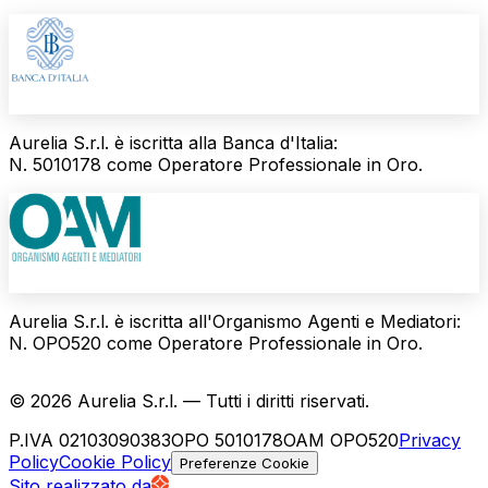
Aurelia S.r.l. è iscritta alla Banca d'Italia:
N.
5010178
come Operatore Professionale in Oro.
Aurelia S.r.l. è iscritta all'Organismo Agenti e Mediatori:
N.
OPO520
come Operatore Professionale in Oro.
©
2026
Aurelia S.r.l. —
Tutti i diritti riservati.
P.IVA
02103090383
OPO
5010178
OAM
OPO520
Privacy
Policy
Cookie Policy
Preferenze Cookie
Sito realizzato da