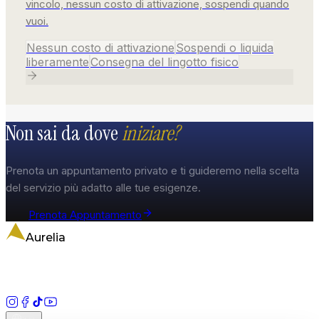
vincolo, nessun costo di attivazione, sospendi quando
vuoi.
Nessun costo di attivazione
Sospendi o liquida
liberamente
Consegna del lingotto fisico
Non sai da dove
iniziare?
Prenota un appuntamento privato e ti guideremo nella scelta
del servizio più adatto alle tue esigenze.
Prenota Appuntamento
Aurelia
Un tesoro che cresce nelle tue mani. Banco Metalli e
Operatore Professionale in Oro a Frosinone.