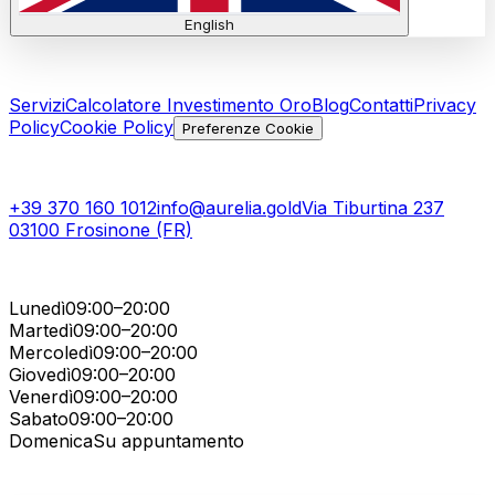
English
Link Utili
Servizi
Calcolatore Investimento Oro
Blog
Contatti
Privacy
Policy
Cookie Policy
Preferenze Cookie
Contatti
+39 370 160 1012
info@aurelia.gold
Via Tiburtina 237
03100 Frosinone (FR)
Orari di Apertura
Lunedì
09:00–20:00
Martedì
09:00–20:00
Mercoledì
09:00–20:00
Giovedì
09:00–20:00
Venerdì
09:00–20:00
Sabato
09:00–20:00
Domenica
Su appuntamento
Accreditamenti